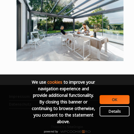
We use
cookies
to improve your
navigation experience and
provide additional functionality.
Impressum
OK
By closing this banner or
Datenschutz
continuing to browse otherwise,
Details
you consent to the statement
above.
Theme by
SiteOrigin
powered by
WPCookiePro